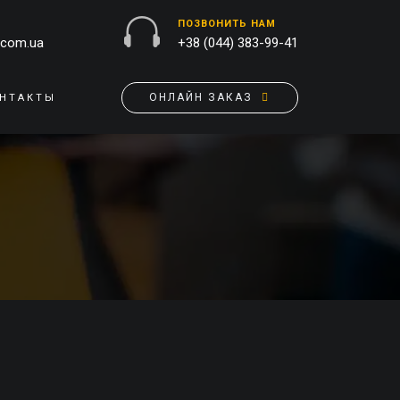
ПОЗВОНИТЬ НАМ
.com.ua
+38 (044) 383-99-41
ОНЛАЙН ЗАКАЗ
НТАКТЫ
НАРУЖНАЯ РЕКЛАМА
ОБЛОЖКИ НА ПАСПОРТ
БАННЕРЫ
ПАЗЛЫ
БРЕНДИРОВАНИЕ ЗДАНИЙ
ПОДУШКИ
ВЫВЕСКИ
ФЛАГИ
ПЕЧАТЬ НА АКРИЛЕ
РУЧКИ
ПЕЧАТЬ НА ПВХ
СКОТЧ, КЛЕЙКАЯ ЛЕНТА
ОРАКАЛ
СУМКИ
НАПОЛЬНАЯ РЕКЛАМА
ТАРЕЛКИ
ПОЛОТНИЩНЫЕ БАННЕРЫ
ПОСТЕРЫ, ПЛАКАТЫ,
ФАРТУКИ