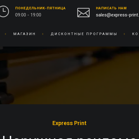
ПОНЕДЕЛЬНИК-ПЯТНИЦА
НАПИСАТЬ НАМ
09:00 - 19:00
sales@express-print
МАГАЗИН
ДИСКОНТНЫЕ ПРОГРАММЫ
КО
ФОТО-ВИДЕО СТУДИЯ
СУВЕНИРНАЯ ПРОДУКЦИЯ
ПЕЧАТЬ ФОТОГРАФИЙ
БЕЙДЖИ
ОЦИФРОВКА ВИДЕО И
БЛОКНОТЫ
ПЛЕНКИ
БРАСЛЕТЫ
ПРЕДМЕТНАЯ
БРЕЛОКИ
ФОТОСЪЕМКА
БЛОКИ ДЛЯ ЗАПИСЕЙ
РЕСТАВРАЦИЯ ФОТО
ВЫШИВКА НА ТКАНИ
РЕТУШЬ ФОТО
ВИЗИТНИЦЫ
Express Print
ФОТОКНИГИ / АЛЬБОМЫ
ЧАСЫ
ФОТО НА ДОКУМЕНТЫ
ГРАВИРОВКА