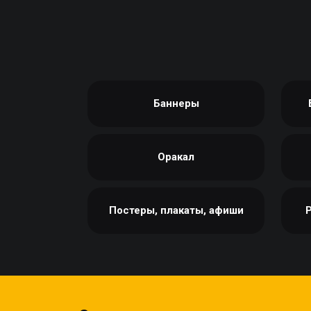
КСЕРОКС И РАСПЕЧАТКА
КАЛЕНДАРИ
ЛАМИНАЦИЯ
КОНВЕРТЫ
НАБОР ТЕКСТА
ЛИСТОВКИ / ФЛАЕРЫ
ПРОШИВКА ДИПЛОМА/
НАКЛЕЙКИ / СТИКЕРЫ
ТВЕРДЫЙ ПЕРЕПЛЕТ
ПАПКИ
ПРЯМАЯ И ПЛОТТЕРНАЯ
Баннеры
ПЛАСТИКОВЫЕ КАРТЫ
ПОРЕЗКА
СЕРТИФИКАТЫ
СКАНИРОВАНИЕ
ХЕНГЕРЫ
ТИСНЕНИЕ / ГРАВИРОВКА
Оракал
ШИЛЬДЫ
ФАКС
ФОЛЬГИРОВАНИЕ
Постеры, плакаты, афиши
ШИРОКОФОРМАТНАЯ
ПЕЧАТЬ
ШЕЛКОГРАФИЯ / УФ ДТФ