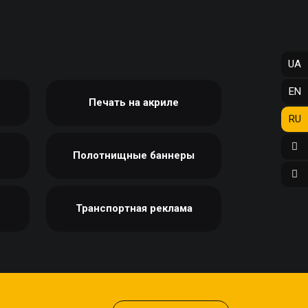
АФИШИ
ФОТО МАГНИТЫ
РЕКЛАМНЫЕ
ФОТОКУБИК
КОНСТРУКЦИИ
ФУТБОЛКИ / СВИТШОТЫ /
СИТИ-ЛАЙТЫ
UA
ПОЛО / ХУДИ
ТРАНСПОРТНАЯ РЕКЛАМА
ХОЛСТ, ПОЛОТНО
EN
Печать на акриле
ЧАШКИ
ДИЗАЙН УСЛУГИ
RU
ЧЕХЛЫ ДЛЯ ТЕЛЕФОНА
ЗАПРАВКА/СЕРВИС
НОСКИ
КАРТРИДЖЕЙ
Полотнищные баннеры
ЕЛОЧНЫЕ ШАРЫ
ИЗГОТОВЛЕНИЕ ШТАМПОВ
СОЗДАНИЕ САЙТОВ
ПОДАРИТЬ ПЕСНЮ
Транспортная реклама