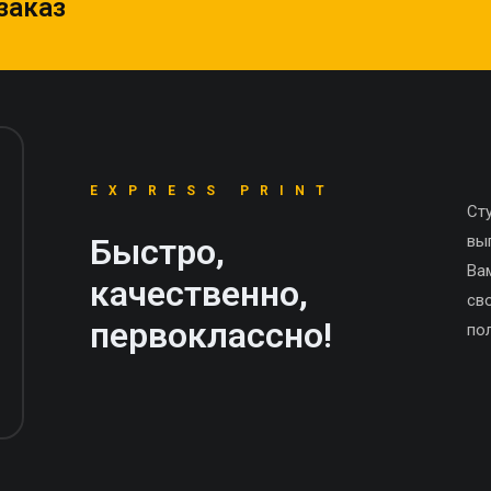
заказ
EXPRESS PRINT
Ст
Быстро,
вы
Ва
качественно,
св
первоклассно!
по