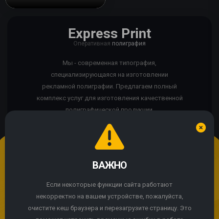
Express Print
Оперативная
полиграфия
Мы - современная типография,
специализирующаяся на изготовлении
рекламной полиграфии. Предлагаем полный
комплекс услуг для изготовления качественной
полиграфической продукции.
ВАЖНО
Мы используем cookie
Если сайт работает некорректно?
Продолжая использовать сайт, Вы соглашаетесь с
Если некоторые функции сайта работают
использованием cookie-файлов.
некорректно на вашем устройстве, пожалуйста,
© 2004 - 2026 Express Print ™. Все права защищены
очистите кеш браузера и перезагрузите страницу. Это
ПРИНЯТЬ