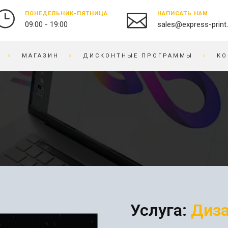
ПОНЕДЕЛЬНИК-ПЯТНИЦА
НАПИСАТЬ НАМ
09:00 - 19:00
sales@express-print
МАГАЗИН
ДИСКОНТНЫЕ ПРОГРАММЫ
КО
ФОТО-ВИДЕО СТУДИЯ
СУВЕНИРНАЯ ПРОДУКЦИЯ
ПЕЧАТЬ ФОТОГРАФИЙ
БЕЙДЖИ
ОЦИФРОВКА ВИДЕО И
БЛОКНОТЫ
ПЛЕНКИ
БРАСЛЕТЫ
ПРЕДМЕТНАЯ
БРЕЛОКИ
ФОТОСЪЕМКА
БЛОКИ ДЛЯ ЗАПИСЕЙ
РЕСТАВРАЦИЯ ФОТО
ВЫШИВКА НА ТКАНИ
РЕТУШЬ ФОТО
ВИЗИТНИЦЫ
ФОТОКНИГИ / АЛЬБОМЫ
Услуга:
Диза
ЧАСЫ
ФОТО НА ДОКУМЕНТЫ
ГРАВИРОВКА