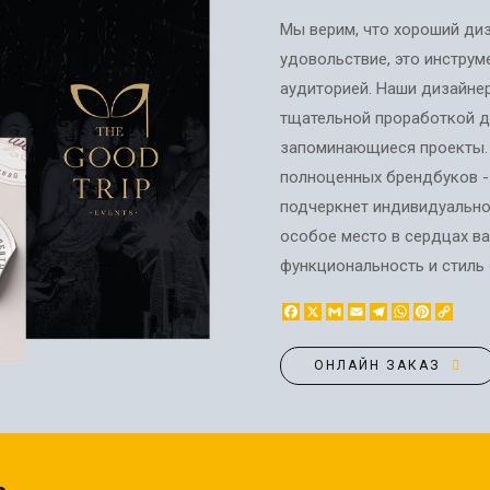
ЭТИКЕТКА НА БУТЫЛКУ
БРЕНДОВАЯ УПАКОВКА
Мы верим, что хороший диз
МЕТАЛЛИЧЕСКИЕ ЗНАЧКИ
КОНТЕЙНЕРЫ ДЛЯ ЕДЫ
удовольствие, это инстру
ТАПОЧКИ
КОРПОРАТИВНЫЕ
аудиторией. Наши дизайн
КАРТИНЫ ПО НОМЕРАМ
СЛАДОСТИ
тщательной проработкой д
КЕПКИ
НАСТОЛЬНАЯ
запоминающиеся проекты. 
КОВРИКИ ПОД МЫШИ
КОНСТРУКЦИЯ
полноценных брендбуков -
МЕДАЛИ
ПАКЕТЫ
подчеркнет индивидуально
МЕТАЛЛ
БУМАЖНЫЕ СТАКАНЫ
особое место в сердцах ва
НОЧНИК
КОРОБКИ
функциональность и стиль 
ВОЗДУШНЫЕ ШАРЫ
Facebook
X
Gmail
Email
Telegram
WhatsApp
Pinteres
Copy
САЛФЕТКИ
Link
САХАР В СТИКАХ
ОНЛАЙН ЗАКАЗ