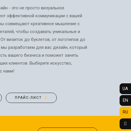
АФИШИ
ФОТО МАГНИТЫ
айн - это не просто визуальное
РЕКЛАМНЫЕ
ФОТОКУБИК
мент эффективной коммуникации с вашей
КОНСТРУКЦИИ
ФУТБОЛКИ / СВИТШОТЫ /
еры совмещают креативное мышление с
СИТИ-ЛАЙТЫ
ПОЛО / ХУДИ
еталей, чтобы создавать уникальные и
ТРАНСПОРТНАЯ РЕКЛАМА
ХОЛСТ, ПОЛОТНО
От визиток до буклетов, от логотипов до
ЧАШКИ
 мы разработаем для вас дизайн, который
ДИЗАЙН УСЛУГИ
ЧЕХЛЫ ДЛЯ ТЕЛЕФОНА
сть вашего бизнеса и поможет занять
ЗАПРАВКА/СЕРВИС
НОСКИ
ших клиентов. Выберите искусство,
КАРТРИДЖЕЙ
ЕЛОЧНЫЕ ШАРЫ
с нами!
ИЗГОТОВЛЕНИЕ ШТАМПОВ
СОЗДАНИЕ САЙТОВ
t
ПОДАРИТЬ ПЕСНЮ
UA
ПРАЙС-ЛИСТ
EN
RU