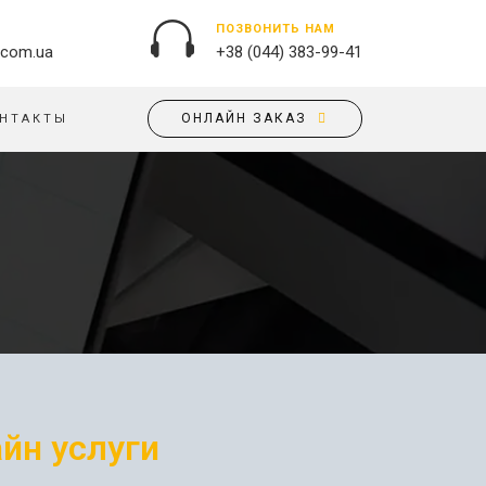
ПОЗВОНИТЬ НАМ
.com.ua
+38 (044) 383-99-41
ОНЛАЙН ЗАКАЗ
НТАКТЫ
НАРУЖНАЯ РЕКЛАМА
ОБЛОЖКИ НА ПАСПОРТ
БАННЕРЫ
ПАЗЛЫ
БРЕНДИРОВАНИЕ ЗДАНИЙ
ПОДУШКИ
ВЫВЕСКИ
ФЛАГИ
ПЕЧАТЬ НА АКРИЛЕ
РУЧКИ
ПЕЧАТЬ НА ПВХ
СКОТЧ, КЛЕЙКАЯ ЛЕНТА
ОРАКАЛ
СУМКИ
НАПОЛЬНАЯ РЕКЛАМА
йн услуги
ТАРЕЛКИ
ПОЛОТНИЩНЫЕ БАННЕРЫ
ПОСТЕРЫ, ПЛАКАТЫ,
ФАРТУКИ