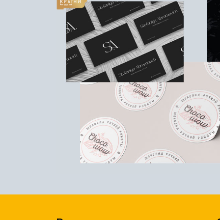
КСЕРОКС И РАСПЕЧАТКА
КАЛЕНДАРИ
ЛАМИНАЦИЯ
КОНВЕРТЫ
НАБОР ТЕКСТА
ЛИСТОВКИ / ФЛАЕРЫ
ПРОШИВКА ДИПЛОМА/
НАКЛЕЙКИ / СТИКЕРЫ
ТВЕРДЫЙ ПЕРЕПЛЕТ
ПАПКИ
ПРЯМАЯ И ПЛОТТЕРНАЯ
ПЛАСТИКОВЫЕ КАРТЫ
ПОРЕЗКА
СЕРТИФИКАТЫ
СКАНИРОВАНИЕ
ХЕНГЕРЫ
ТИСНЕНИЕ / ГРАВИРОВКА
ШИЛЬДЫ
ФАКС
ФОЛЬГИРОВАНИЕ
ШИРОКОФОРМАТНАЯ
ПЕЧАТЬ
ШЕЛКОГРАФИЯ / УФ ДТФ