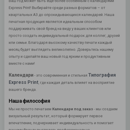
Ваш год может быть еще более особенным с календарями
Express Print! Выбирайте среди разных форматов – от
квартальных А3 до опрокидывающихся календарей. Наша
печатная продукция является идеальным способом
поддерживать свой бренд на виду у ваших клиентов или
просто создать индивидуальный подарок для коллег, друзей
или семьи. Благодаря высокому качеству печати каждый
месяц будет выглядеть великолепно. Доверьтесь нашему
опыту и сделайте ваш новый год ярким и продуктивным
вместе с нами!
Календари
Типография
- это современная и стильная
Express Print
, где каждая деталь влияет на восприятие
вашего бренда.
Наша философия
Мы не просто печатаем
Календари под заказ
- мы создаем
визуальный результат, который формирует первое
впечатление, подчеркивает индивидуальность и помогает
вашему бренду выглядеть профессионально.