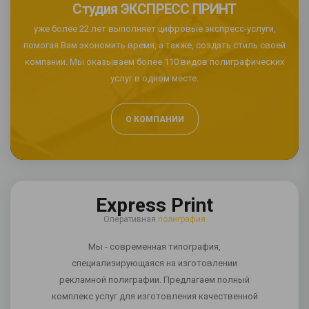
Студия ЭКСПРЕСС ПРИНТ
уже более 22 лет выполняет цифровые экспресс-услуги,
помогая Вам экономить время, а также, создать стиль своей
компании. Мы оказываем более 110 видов полиграфических
услуг в одном месте.
О КОМПАНИИ
Express Print
Оперативная
полиграфия
Мы - современная типография,
специализирующаяся на изготовлении
рекламной полиграфии. Предлагаем полный
комплекс услуг для изготовления качественной