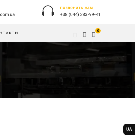
ПОЗВОНИТЬ НАМ
.com.ua
+38 (044) 383-99-41
0
НТАКТЫ
НАРУЖНАЯ РЕКЛАМА
ОБЛОЖКИ НА ПАСПОРТ
БАННЕРЫ
ПАЗЛЫ
БРЕНДИРОВАНИЕ ЗДАНИЙ
ПОДУШКИ
ВЫВЕСКИ
ФЛАГИ
ПЕЧАТЬ НА АКРИЛЕ
РУЧКИ
ПЕЧАТЬ НА ПВХ
СКОТЧ, КЛЕЙКАЯ ЛЕНТА
ОРАКАЛ
СУМКИ
НАПОЛЬНАЯ РЕКЛАМА
ТАРЕЛКИ
ПОЛОТНИЩНЫЕ БАННЕРЫ
UA
ПОСТЕРЫ, ПЛАКАТЫ,
ФАРТУКИ