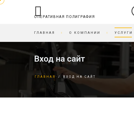
ОПЕРАТИВНАЯ ПОЛИГРАФИЯ
ГЛАВНАЯ
О КОМПАНИИ
УСЛУГИ
ОПЕРАТИВНАЯ ПОЛИГРАФИЯ
ТИПОГРАФИЯ
Вход на сайт
БРОШЮРОВКА
БИРДЕКЕЛИ
ВИЗИТКИ ЗА ЧАС
БИРКИ
ГЛАВНАЯ
/
ВХОД НА САЙТ
ПЕЧАТЬ НА КАРТОНЕ
БЛАНКИ
ЗАПИСЬ/ПЕЧАТЬ НА
БРОШЮРЫ
СD/DVD
БУКЛЕТЫ
ЗАПРАВКА/СЕРВИС
ОТКРЫТКИ
КАРТРИДЖЕЙ
ВИЗИТКИ
КАРТЫ СКЕТЧ И
ЖУРНАЛЫ
ИГРАЛЬНЫЕ
ПРИГЛАСИТЕЛЬНЫЕ