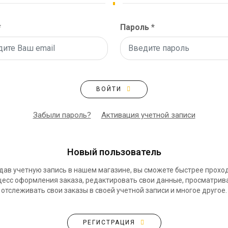
ЭТИКЕТКА НА БУТЫЛКУ
БРЕНДОВАЯ УПАКОВКА
МЕТАЛЛИЧЕСКИЕ ЗНАЧКИ
КОНТЕЙНЕРЫ ДЛЯ ЕДЫ
*
Пароль *
ТАПОЧКИ
КОРПОРАТИВНЫЕ
КАРТИНЫ ПО НОМЕРАМ
СЛАДОСТИ
КЕПКИ
НАСТОЛЬНАЯ
КОВРИКИ ПОД МЫШИ
КОНСТРУКЦИЯ
ВОЙТИ
МЕДАЛИ
ПАКЕТЫ
МЕТАЛЛ
БУМАЖНЫЕ СТАКАНЫ
Забыли пароль?
Активация учетной записи
НОЧНИК
КОРОБКИ
ВОЗДУШНЫЕ ШАРЫ
Новый пользователь
САЛФЕТКИ
САХАР В СТИКАХ
дав учетную запись в нашем магазине, вы сможете быстрее прохо
есс оформления заказа, редактировать свои данные, просматрив
отслеживать свои заказы в своей учетной записи и многое другое.
РЕГИСТРАЦИЯ