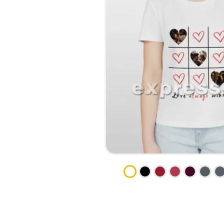
КСЕРОКС И РАСПЕЧАТКА
КАЛЕНДАРИ
ЛАМИНАЦИЯ
КОНВЕРТЫ
НАБОР ТЕКСТА
ЛИСТОВКИ / ФЛАЕРЫ
ПРОШИВКА ДИПЛОМА/
НАКЛЕЙКИ / СТИКЕРЫ
ТВЕРДЫЙ ПЕРЕПЛЕТ
ПАПКИ
ПРЯМАЯ И ПЛОТТЕРНАЯ
ПЛАСТИКОВЫЕ КАРТЫ
ПОРЕЗКА
СЕРТИФИКАТЫ
СКАНИРОВАНИЕ
ХЕНГЕРЫ
ТИСНЕНИЕ / ГРАВИРОВКА
ШИЛЬДЫ
ФАКС
ФОЛЬГИРОВАНИЕ
ШИРОКОФОРМАТНАЯ
ПЕЧАТЬ
ШЕЛКОГРАФИЯ / УФ ДТФ