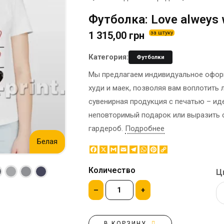
ЭТИКЕТКА НА БУТЫЛКУ
БРЕНДОВАЯ УПАКОВКА
Футболка: Love alweys 
МЕТАЛЛИЧЕСКИЕ ЗНАЧКИ
КОНТЕЙНЕРЫ ДЛЯ ЕДЫ
1 315,00 грн
за штуку
ТАПОЧКИ
КОРПОРАТИВНЫЕ
КАРТИНЫ ПО НОМЕРАМ
СЛАДОСТИ
Категория:
Футболки
КЕПКИ
НАСТОЛЬНАЯ
Мы предлагаем индивидуальное оформ
КОВРИКИ ПОД МЫШИ
КОНСТРУКЦИЯ
худи и маек, позволяя вам воплотить
МЕДАЛИ
ПАКЕТЫ
сувенирная продукция с печатью – и
МЕТАЛЛ
БУМАЖНЫЕ СТАКАНЫ
неповторимый подарок или выразить 
НОЧНИК
КОРОБКИ
гардероб.
Подробнее
ВОЗДУШНЫЕ ШАРЫ
Белая
САЛФЕТКИ
Facebook
X
Gmail
Email
Telegram
WhatsApp
Pinterest
Copy
Link
САХАР В СТИКАХ
Количество
Ц
–
+
В КОРЗИНУ