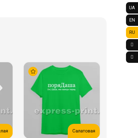
UA
EN
RU
елая
Салатовая