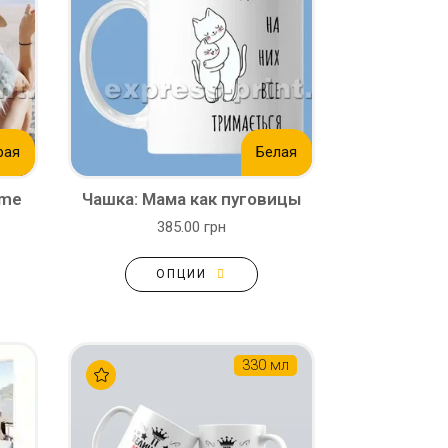
рая
Белая
ime
Чашка: Мама как пуговицы
385.00 грн
ОПЦИИ
330 мл