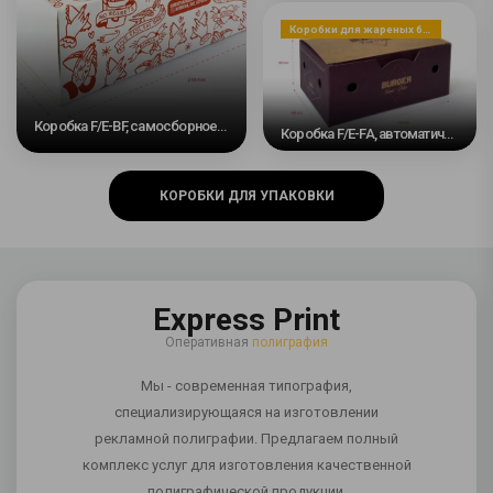
Коробки для жареных блюд, закусок или десертов
Коробка F/E-BF, самосборное основание и скользящая лента #2
Коробка F/E-FA, автоматическое дно #5
КОРОБКИ ДЛЯ УПАКОВКИ
Express Print
Оперативная
полиграфия
Мы - современная типография,
специализирующаяся на изготовлении
рекламной полиграфии. Предлагаем полный
комплекс услуг для изготовления качественной
полиграфической продукции.