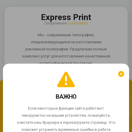
Express Print
Оперативная
полиграфия
Мы - современная типография,
специализирующаяся на изготовлении
рекламной полиграфии. Предлагаем полный
комплекс услуг для изготовления качественной
полиграфической продукции.
ВАЖНО
Мы используем cookie
Если сайт работает некорректно?
Продолжая использовать сайт, Вы соглашаетесь с
Если некоторые функции сайта работают
использованием cookie-файлов.
некорректно на вашем устройстве, пожалуйста,
© 2004 - 2026 Express Print ™. Все права защищены
очистите кеш браузера и перезагрузите страницу. Это
ПРИНЯТЬ
поможет устранить временные ошибки в работе