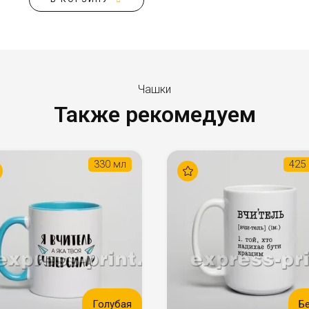
Чашки
Также рекомедуем
330 мл
425
Голубая
Б