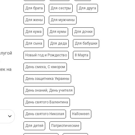
АФИШИ
ФОТО МАГНИТЫ
Для брата
Для сестры
Для друга
РЕКЛАМНЫЕ
ФОТОКУБИК
КОНСТРУКЦИИ
Для жены
Для мужчины
ФУТБОЛКИ / СВИТШОТЫ /
СИТИ-ЛАЙТЫ
ПОЛО / ХУДИ
Для кума
Для кумы
Для дочки
ТРАНСПОРТНАЯ РЕКЛАМА
ХОЛСТ, ПОЛОТНО
Для сына
Для деда
Для бабушки
ЧАШКИ
ДИЗАЙН УСЛУГИ
слугой
ЧЕХЛЫ ДЛЯ ТЕЛЕФОНА
Новый год и Рождество
8 Марта
ЗАПРАВКА/СЕРВИС
й
НОСКИ
КАРТРИДЖЕЙ
День смеха, С юмором
ек на
ЕЛОЧНЫЕ ШАРЫ
ИЗГОТОВЛЕНИЕ ШТАМПОВ
День защитника Украины
СОЗДАНИЕ САЙТОВ
ПОДАРИТЬ ПЕСНЮ
День знаний, День учителя
День святого Валентина
День святого Николая
Halloween
Для детей
Патриотические