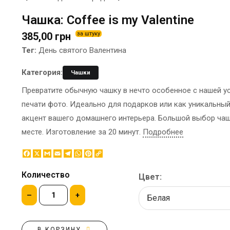
ЭТИКЕТКА НА БУТЫЛКУ
БРЕНДОВАЯ УПАКОВКА
Чашка: Coffee is my Valentine
МЕТАЛЛИЧЕСКИЕ ЗНАЧКИ
КОНТЕЙНЕРЫ ДЛЯ ЕДЫ
385,00 грн
за штуку
ТАПОЧКИ
КОРПОРАТИВНЫЕ
Тег:
День святого Валентина
КАРТИНЫ ПО НОМЕРАМ
СЛАДОСТИ
КЕПКИ
НАСТОЛЬНАЯ
Категория:
Чашки
КОВРИКИ ПОД МЫШИ
КОНСТРУКЦИЯ
Превратите обычную чашку в нечто особенное с нашей у
МЕДАЛИ
ПАКЕТЫ
печати фото. Идеально для подарков или как уникальны
МЕТАЛЛ
БУМАЖНЫЕ СТАКАНЫ
акцент вашего домашнего интерьера. Большой выбор чаш
НОЧНИК
КОРОБКИ
месте. Изготовление за 20 минут.
Подробнее
ВОЗДУШНЫЕ ШАРЫ
САЛФЕТКИ
Facebook
X
Gmail
Email
Telegram
WhatsApp
Pinterest
Copy
Link
САХАР В СТИКАХ
Количество
Цвет:
–
+
В КОРЗИНУ