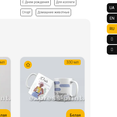
C Днем рождения
Для коллеги
UA
Спорт
Домашние животные
EN
RU
 мл
330 мл
елая
Белая