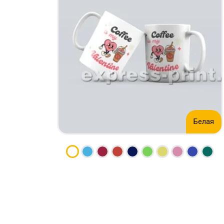
КСЕРОКС И РАСПЕЧАТКА
КАЛЕНДАРИ
ЛАМИНАЦИЯ
КОНВЕРТЫ
НАБОР ТЕКСТА
ЛИСТОВКИ / ФЛАЕРЫ
ПРОШИВКА ДИПЛОМА/
НАКЛЕЙКИ / СТИКЕРЫ
ТВЕРДЫЙ ПЕРЕПЛЕТ
ПАПКИ
ПРЯМАЯ И ПЛОТТЕРНАЯ
ПЛАСТИКОВЫЕ КАРТЫ
ПОРЕЗКА
СЕРТИФИКАТЫ
СКАНИРОВАНИЕ
ХЕНГЕРЫ
ТИСНЕНИЕ / ГРАВИРОВКА
ШИЛЬДЫ
Белая
ФАКС
ФОЛЬГИРОВАНИЕ
ШИРОКОФОРМАТНАЯ
ПЕЧАТЬ
ШЕЛКОГРАФИЯ / УФ ДТФ