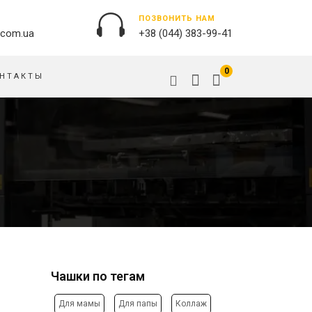
ПОЗВОНИТЬ НАМ
.com.ua
+38 (044) 383-99-41
0
НТАКТЫ
НАРУЖНАЯ РЕКЛАМА
ОБЛОЖКИ НА ПАСПОРТ
БАННЕРЫ
ПАЗЛЫ
БРЕНДИРОВАНИЕ ЗДАНИЙ
ПОДУШКИ
ВЫВЕСКИ
ФЛАГИ
ПЕЧАТЬ НА АКРИЛЕ
РУЧКИ
ПЕЧАТЬ НА ПВХ
СКОТЧ, КЛЕЙКАЯ ЛЕНТА
ОРАКАЛ
СУМКИ
НАПОЛЬНАЯ РЕКЛАМА
Чашки по тегам
ТАРЕЛКИ
ПОЛОТНИЩНЫЕ БАННЕРЫ
ПОСТЕРЫ, ПЛАКАТЫ,
ФАРТУКИ
Для мамы
Для папы
Коллаж