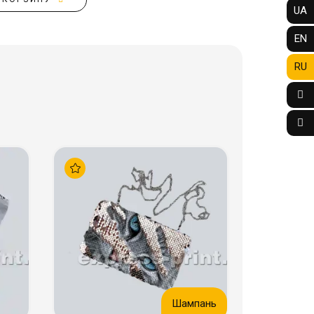
UA
EN
RU
Шампань