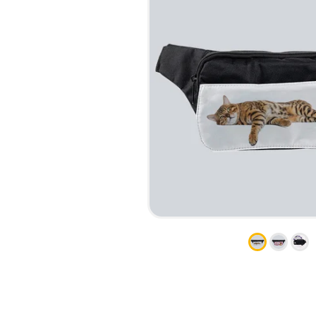
КСЕРОКС И РАСПЕЧАТКА
КАЛЕНДАРИ
ЛАМИНАЦИЯ
КОНВЕРТЫ
НАБОР ТЕКСТА
ЛИСТОВКИ / ФЛАЕРЫ
ПРОШИВКА ДИПЛОМА/
НАКЛЕЙКИ / СТИКЕРЫ
ТВЕРДЫЙ ПЕРЕПЛЕТ
ПАПКИ
ПРЯМАЯ И ПЛОТТЕРНАЯ
ПЛАСТИКОВЫЕ КАРТЫ
ПОРЕЗКА
СЕРТИФИКАТЫ
СКАНИРОВАНИЕ
ХЕНГЕРЫ
ТИСНЕНИЕ / ГРАВИРОВКА
ШИЛЬДЫ
ФАКС
ФОЛЬГИРОВАНИЕ
ШИРОКОФОРМАТНАЯ
ПЕЧАТЬ
ШЕЛКОГРАФИЯ / УФ ДТФ