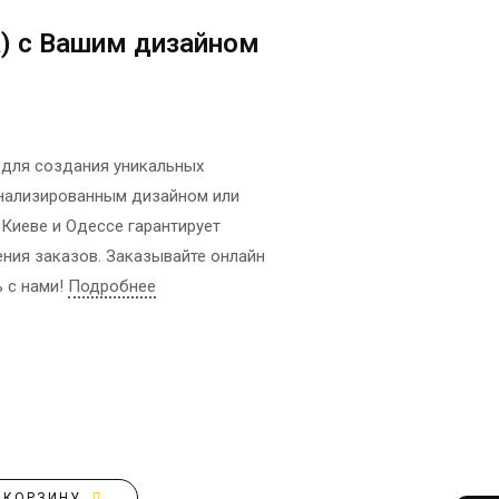
АФИШИ
ФОТО МАГНИТЫ
а) с Вашим дизайном
РЕКЛАМНЫЕ
ФОТОКУБИК
КОНСТРУКЦИИ
ФУТБОЛКИ / СВИТШОТЫ /
СИТИ-ЛАЙТЫ
ПОЛО / ХУДИ
ТРАНСПОРТНАЯ РЕКЛАМА
ХОЛСТ, ПОЛОТНО
t для создания уникальных
ЧАШКИ
ДИЗАЙН УСЛУГИ
онализированным дизайном или
ЧЕХЛЫ ДЛЯ ТЕЛЕФОНА
ЗАПРАВКА/СЕРВИС
 Киеве и Одессе гарантирует
НОСКИ
КАРТРИДЖЕЙ
ния заказов. Заказывайте онлайн
ЕЛОЧНЫЕ ШАРЫ
ИЗГОТОВЛЕНИЕ ШТАМПОВ
ь с нами!
Подробнее
СОЗДАНИЕ САЙТОВ
ПОДАРИТЬ ПЕСНЮ
 КОРЗИНУ