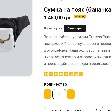
ЭТИКЕТКА НА БУТЫЛКУ
БРЕНДОВАЯ УПАКОВКА
Сумка на пояс (бананк
МЕТАЛЛИЧЕСКИЕ ЗНАЧКИ
КОНТЕЙНЕРЫ ДЛЯ ЕДЫ
1 450,00 грн
за штуку
ТАПОЧКИ
КОРПОРАТИВНЫЕ
КАРТИНЫ ПО НОМЕРАМ
СЛАДОСТИ
Категория:
Сувениры
КЕПКИ
НАСТОЛЬНАЯ
Воспользуйтесь услугами Express Prin
КОВРИКИ ПОД МЫШИ
КОНСТРУКЦИЯ
подарков и бизнес-сувениров с перс
МЕДАЛИ
ПАКЕТЫ
фотографией. Наша экспресс печать в
МЕТАЛЛ
БУМАЖНЫЕ СТАКАНЫ
высокое качество и скорость выполне
НОЧНИК
КОРОБКИ
и превращайте свои идеи в реальност
ВОЗДУШНЫЕ ШАРЫ
САЛФЕТКИ
Facebook
X
Gmail
Email
Telegram
WhatsApp
Pinterest
Copy
Link
САХАР В СТИКАХ
Количество
–
+
КУПИТЬ В 1 КЛИК
В