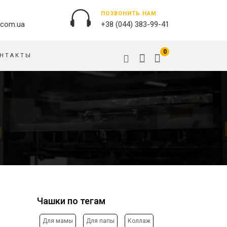
ПОЗВОНИТЬ НАМ
.com.ua
+38 (044) 383-99-41
0
НТАКТЫ
НАРУЖНАЯ РЕКЛАМА
ОБЛОЖКИ НА ПАСПОРТ
БАННЕРЫ
ПАЗЛЫ
БРЕНДИРОВАНИЕ ЗДАНИЙ
ПОДУШКИ
ВЫВЕСКИ
ФЛАГИ
ПЕЧАТЬ НА АКРИЛЕ
РУЧКИ
ПЕЧАТЬ НА ПВХ
СКОТЧ, КЛЕЙКАЯ ЛЕНТА
ОРАКАЛ
СУМКИ
НАПОЛЬНАЯ РЕКЛАМА
Чашки по тегам
ТАРЕЛКИ
ПОЛОТНИЩНЫЕ БАННЕРЫ
ПОСТЕРЫ, ПЛАКАТЫ,
ФАРТУКИ
Для мамы
Для папы
Коллаж