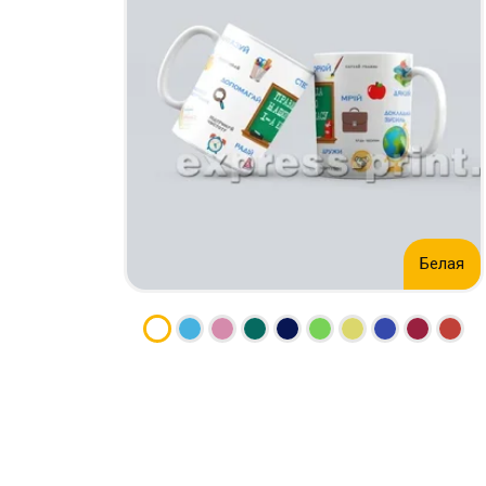
КСЕРОКС И РАСПЕЧАТКА
КАЛЕНДАРИ
ЛАМИНАЦИЯ
КОНВЕРТЫ
НАБОР ТЕКСТА
ЛИСТОВКИ / ФЛАЕРЫ
ПРОШИВКА ДИПЛОМА/
НАКЛЕЙКИ / СТИКЕРЫ
ТВЕРДЫЙ ПЕРЕПЛЕТ
ПАПКИ
ПРЯМАЯ И ПЛОТТЕРНАЯ
ПЛАСТИКОВЫЕ КАРТЫ
ПОРЕЗКА
СЕРТИФИКАТЫ
СКАНИРОВАНИЕ
ХЕНГЕРЫ
ТИСНЕНИЕ / ГРАВИРОВКА
ШИЛЬДЫ
Белая
ФАКС
ФОЛЬГИРОВАНИЕ
ШИРОКОФОРМАТНАЯ
ПЕЧАТЬ
ШЕЛКОГРАФИЯ / УФ ДТФ