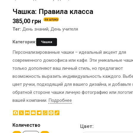
ЭТИКЕТКА НА БУТЫЛКУ
БРЕНДОВАЯ УПАКОВКА
Чашка: Правила класса
МЕТАЛЛИЧЕСКИЕ ЗНАЧКИ
КОНТЕЙНЕРЫ ДЛЯ ЕДЫ
385,00 грн
за штуку
ТАПОЧКИ
КОРПОРАТИВНЫЕ
Тег:
День знаний, День учителя
КАРТИНЫ ПО НОМЕРАМ
СЛАДОСТИ
КЕПКИ
НАСТОЛЬНАЯ
Категория:
Чашки
КОВРИКИ ПОД МЫШИ
КОНСТРУКЦИЯ
Персонализированные чашки – идеальный акцент для
МЕДАЛИ
ПАКЕТЫ
современного домоофиса или кафе. Эти уникальные чаш
МЕТАЛЛ
БУМАЖНЫЕ СТАКАНЫ
только дополняют ваш личный стиль, но предлагают
НОЧНИК
КОРОБКИ
возможность выразить индивидуальность каждого. Выб
ВОЗДУШНЫЕ ШАРЫ
цвет ручки, подходящий для вашего дизайна, и добавьте 
САЛФЕТКИ
обратной стороне чашки личную фотографию или логоти
САХАР В СТИКАХ
вашей компании.
Подробнее
Facebook
X
Gmail
Email
Telegram
WhatsApp
Pinterest
Copy
Link
Количество
Цвет: