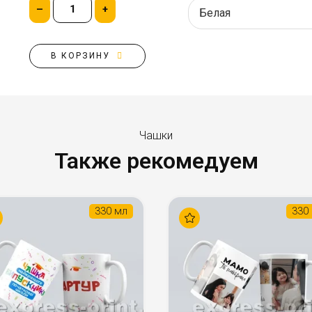
–
+
В КОРЗИНУ
Чашки
Также рекомедуем
330 мл
330