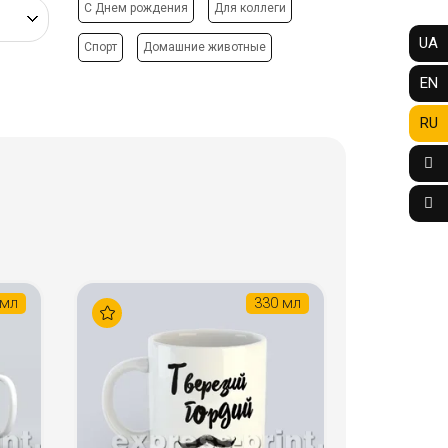
C Днем рождения
Для коллеги
UA
Спорт
Домашние животные
EN
RU
 мл
330 мл