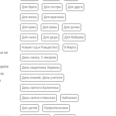
АФИШИ
ФОТО МАГНИТЫ
Для брата
Для сестры
Для друга
РЕКЛАМНЫЕ
ФОТОКУБИК
КОНСТРУКЦИИ
Для жены
Для мужчины
ФУТБОЛКИ / СВИТШОТЫ /
СИТИ-ЛАЙТЫ
ПОЛО / ХУДИ
Для кума
Для кумы
Для дочки
ТРАНСПОРТНАЯ РЕКЛАМА
ХОЛСТ, ПОЛОТНО
Для сына
Для деда
Для бабушки
ЧАШКИ
ДИЗАЙН УСЛУГИ
ЧЕХЛЫ ДЛЯ ТЕЛЕФОНА
Новый год и Рождество
8 Марта
ЗАПРАВКА/СЕРВИС
ки не
НОСКИ
КАРТРИДЖЕЙ
День смеха, С юмором
ЕЛОЧНЫЕ ШАРЫ
ИЗГОТОВЛЕНИЕ ШТАМПОВ
ерите
День защитника Украины
СОЗДАНИЕ САЙТОВ
на
ПОДАРИТЬ ПЕСНЮ
День знаний, День учителя
п
День святого Валентина
День святого Николая
Halloween
Для детей
Патриотические