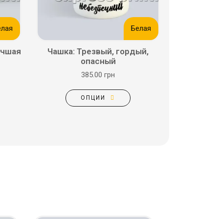
елая
Белая
учшая
Чашка: Трезвый, гордый,
опасный
385.00 грн
ОПЦИИ