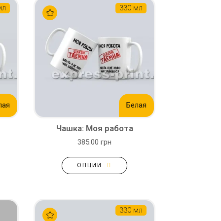
мл
330 мл
лая
Белая
Чашка: Моя работа
385.00 грн
ОПЦИИ
330 мл