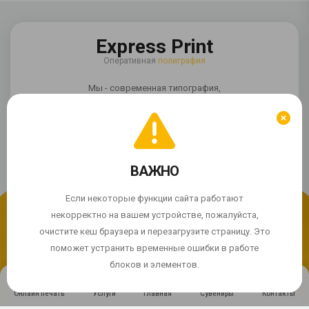
Express Print
Оперативная
полиграфия
Мы - современная типография,
специализирующаяся на изготовлении
рекламной полиграфии. Предлагаем полный
комплекс услуг для изготовления качественной
полиграфической продукции.
ВАЖНО
Мы используем cookie
Продолжая использовать сайт, Вы соглашаетесь с
Если некоторые функции сайта работают
использованием cookie-файлов.
некорректно на вашем устройстве, пожалуйста,
очистите кеш браузера и перезагрузите страницу. Это
Если сайт работает некорректно?
ПРИНЯТЬ
поможет устранить временные ошибки в работе
блоков и элементов.
© 2004 - 2026 Express Print ™. Все права защищены
Онлайн печать
Услуги
Главная
Сувениры
Контакты