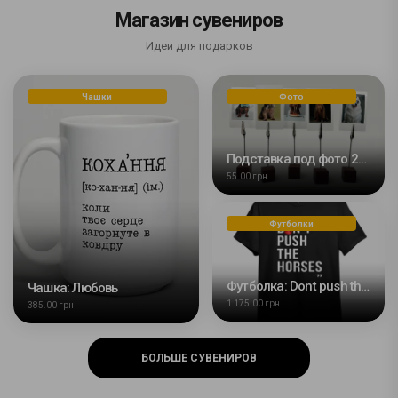
Магазин сувениров
Идеи для подарков
Чашки
Фото
Подставка под фото 25х25мм с зажимом
55.00 грн
Футболки
Футболка: Dont push the horses
Чашка: Любовь
1 175.00 грн
385.00 грн
БОЛЬШЕ СУВЕНИРОВ