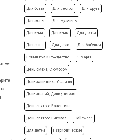
АФИШИ
ФОТО МАГНИТЫ
Для брата
Для сестры
Для друга
РЕКЛАМНЫЕ
ФОТОКУБИК
КОНСТРУКЦИИ
Для жены
Для мужчины
ФУТБОЛКИ / СВИТШОТЫ /
СИТИ-ЛАЙТЫ
ПОЛО / ХУДИ
Для кума
Для кумы
Для дочки
ТРАНСПОРТНАЯ РЕКЛАМА
ХОЛСТ, ПОЛОТНО
Для сына
Для деда
Для бабушки
ЧАШКИ
ДИЗАЙН УСЛУГИ
ЧЕХЛЫ ДЛЯ ТЕЛЕФОНА
Новый год и Рождество
8 Марта
ЗАПРАВКА/СЕРВИС
ки не
НОСКИ
КАРТРИДЖЕЙ
День смеха, С юмором
ЕЛОЧНЫЕ ШАРЫ
ИЗГОТОВЛЕНИЕ ШТАМПОВ
ерите
День защитника Украины
СОЗДАНИЕ САЙТОВ
на
ПОДАРИТЬ ПЕСНЮ
День знаний, День учителя
п
День святого Валентина
День святого Николая
Halloween
Для детей
Патриотические