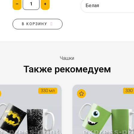
–
+
В КОРЗИНУ
Чашки
Также рекомедуем
330 мл
330