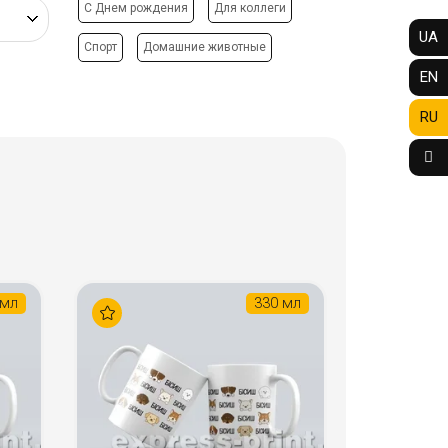
C Днем рождения
Для коллеги
UA
Спорт
Домашние животные
EN
RU
 мл
330 мл