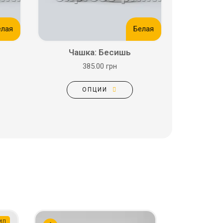
елая
Белая
Чашка: Бесишь
385.00 грн
ОПЦИИ
мл