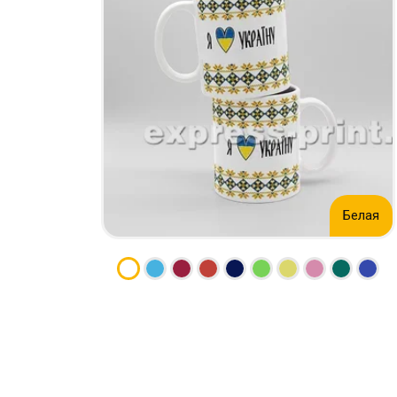
КСЕРОКС И РАСПЕЧАТКА
КАЛЕНДАРИ
ЛАМИНАЦИЯ
КОНВЕРТЫ
НАБОР ТЕКСТА
ЛИСТОВКИ / ФЛАЕРЫ
ПРОШИВКА ДИПЛОМА/
НАКЛЕЙКИ / СТИКЕРЫ
ТВЕРДЫЙ ПЕРЕПЛЕТ
ПАПКИ
ПРЯМАЯ И ПЛОТТЕРНАЯ
ПЛАСТИКОВЫЕ КАРТЫ
ПОРЕЗКА
СЕРТИФИКАТЫ
СКАНИРОВАНИЕ
ХЕНГЕРЫ
ТИСНЕНИЕ / ГРАВИРОВКА
ШИЛЬДЫ
Белая
ФАКС
ФОЛЬГИРОВАНИЕ
ШИРОКОФОРМАТНАЯ
ПЕЧАТЬ
ШЕЛКОГРАФИЯ / УФ ДТФ