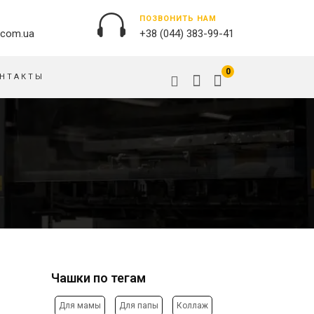
ПОЗВОНИТЬ НАМ
.com.ua
+38 (044) 383-99-41
0
НТАКТЫ
НАРУЖНАЯ РЕКЛАМА
ОБЛОЖКИ НА ПАСПОРТ
БАННЕРЫ
ПАЗЛЫ
БРЕНДИРОВАНИЕ ЗДАНИЙ
ПОДУШКИ
ВЫВЕСКИ
ФЛАГИ
ПЕЧАТЬ НА АКРИЛЕ
РУЧКИ
ПЕЧАТЬ НА ПВХ
СКОТЧ, КЛЕЙКАЯ ЛЕНТА
ОРАКАЛ
СУМКИ
НАПОЛЬНАЯ РЕКЛАМА
Чашки по тегам
ТАРЕЛКИ
ПОЛОТНИЩНЫЕ БАННЕРЫ
ПОСТЕРЫ, ПЛАКАТЫ,
ФАРТУКИ
Для мамы
Для папы
Коллаж