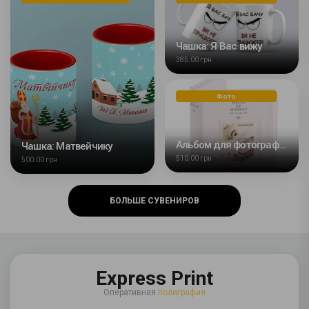
Чашка: Я Вас вижу
385.00 грн
Фото
Альбом для фотографий Fuji Instax Mini 64 кадра
Чашка: Матвейчику
510.00 грн
500.00 грн
БОЛЬШЕ СУВЕНИРОВ
Express Print
Оперативная
полиграфия