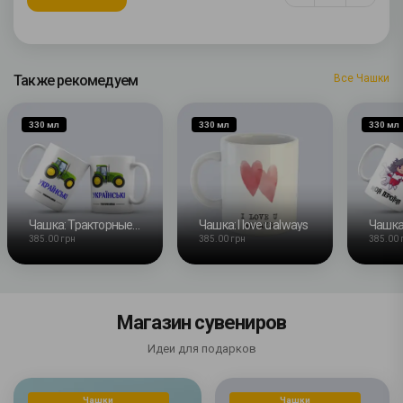
Также рекомедуем
Все Чашки
330 мл
330 мл
330 мл
Чашка: Тракторные войска
Чашка: I love u always
Чашка
385.00 грн
385.00 грн
385.00 
Магазин сувениров
Идеи для подарков
Чашки
Чашки