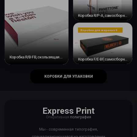
Коробка R/P-A, самосборная #3
Коробки для жареных блюд, закусок или десертов
Коробка R/B-FB, скользящая лента и основание
Коробка F/E-BF, самосборное основание и скользящая лента #4
КОРОБКИ ДЛЯ УПАКОВКИ
Express Print
Оперативная
полиграфия
Мы - современная типография,
специализирующаяся на изготовлении