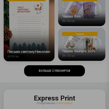
Чашка: Boo
385.00 грн
Чашки
Чашка: Выпуск 2026
Письмо святому Николаю
385.00 грн
60.00 грн
БОЛЬШЕ СУВЕНИРОВ
Express Print
Оперативная
полиграфия