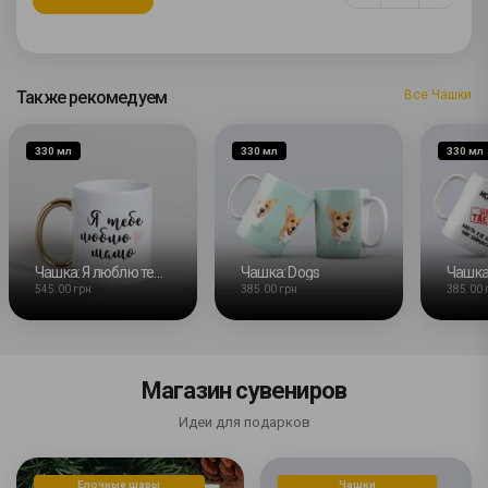
Также рекомедуем
Все Чашки
330 мл
330 мл
330 мл
Чашка: Я люблю тебя мама
Чашка: Dogs
Чашка
545.00 грн
385.00 грн
385.00 
Магазин сувениров
Идеи для подарков
Елочные шары
Чашки