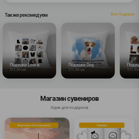
Также рекомедуем
Все Подушки
Подушка: Love is
Подушка: Dog
Подуш
575.00 грн
575.00 грн
575.00 
Магазин сувениров
Идеи для подарков
Картины по номерам
Чашки