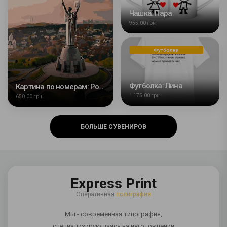
Чашка: Пара
955.00 грн
Футболки
Футболка: Лина
Картина по номерам: Родина мать
1 175.00 грн
650.00 грн
БОЛЬШЕ СУВЕНИРОВ
Express Print
Оперативная
полиграфия
Мы - современная типография,
специализирующаяся на изготовлении