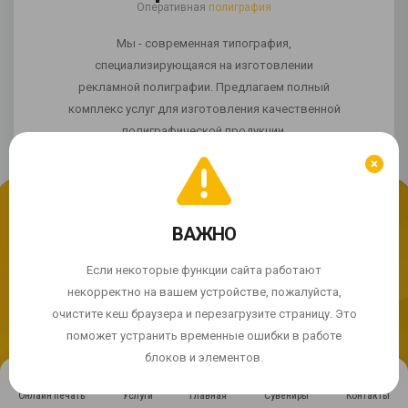
Оперативная
полиграфия
Мы - современная типография,
специализирующаяся на изготовлении
рекламной полиграфии. Предлагаем полный
комплекс услуг для изготовления качественной
полиграфической продукции.
ВАЖНО
Мы используем cookie
Если сайт работает некорректно?
Продолжая использовать сайт, Вы соглашаетесь с
Если некоторые функции сайта работают
использованием cookie-файлов.
некорректно на вашем устройстве, пожалуйста,
© 2004 - 2026 Express Print ™. Все права защищены
очистите кеш браузера и перезагрузите страницу. Это
ПРИНЯТЬ
поможет устранить временные ошибки в работе
блоков и элементов.
Онлайн печать
Услуги
Главная
Сувениры
Контакты