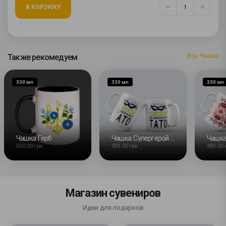
В КОРЗИНУ
Также рекомедуем
Все Чашки
330 мл
330 мл
330 мл
Чашка: Герб
Чашка: Супергерой папа
Чашка
500.00 грн
385.00 грн
385.00 
Магазин сувениров
Идеи для подарков