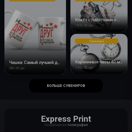
Клатч с пайетками с Вашим дизайном
1 815.00 грн
Сувениры
Карманные часы 40 мм с именной гравировкой
Чашка: Самый лучший друг всех времен и народов
1 400.00 грн
385.00 грн
БОЛЬШЕ СУВЕНИРОВ
Express Print
Оперативная
полиграфия