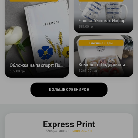
Чашка: Учитель Информатики
385.00 грн
Елочные шары
Комплект: Подарочный бокс с елочными пластиковыми шарами 6 шт с Вашим фото
Обложка на паспорт: Победа
1 265.00 грн
665.00 грн
БОЛЬШЕ СУВЕНИРОВ
Express Print
Оперативная
полиграфия