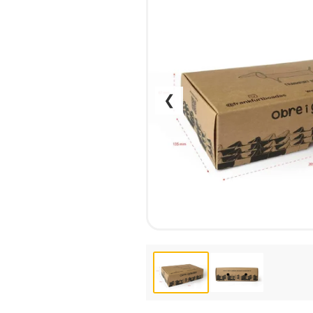
КСЕРОКС И РАСПЕЧАТКА
КАЛЕНДАРИ
ЛАМИНАЦИЯ
КОНВЕРТЫ
НАБОР ТЕКСТА
ЛИСТОВКИ / ФЛАЕРЫ
ПРОШИВКА ДИПЛОМА/
НАКЛЕЙКИ / СТИКЕРЫ
ТВЕРДЫЙ ПЕРЕПЛЕТ
ПАПКИ
❮
ПРЯМАЯ И ПЛОТТЕРНАЯ
ПЛАСТИКОВЫЕ КАРТЫ
ПОРЕЗКА
СЕРТИФИКАТЫ
СКАНИРОВАНИЕ
ХЕНГЕРЫ
ТИСНЕНИЕ / ГРАВИРОВКА
ШИЛЬДЫ
ФАКС
ФОЛЬГИРОВАНИЕ
ШИРОКОФОРМАТНАЯ
ПЕЧАТЬ
ШЕЛКОГРАФИЯ / УФ ДТФ