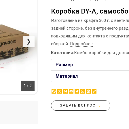
ЭТИКЕТКА НА БУТЫЛКУ
БРЕНДОВАЯ УПАКОВКА
Коробка DY-A, самосбо
МЕТАЛЛИЧЕСКИЕ ЗНАЧКИ
КОНТЕЙНЕРЫ ДЛЯ ЕДЫ
ТАПОЧКИ
Изготовлена из крафта 300 г, с венти
КОРПОРАТИВНЫЕ
задней стороне, без внутреннего разд
КАРТИНЫ ПО НОМЕРАМ
СЛАДОСТИ
подходящим для контакта с продуктам
КЕПКИ
НАСТОЛЬНАЯ
❯
сборкой.
Подробнее
КОВРИКИ ПОД МЫШИ
КОНСТРУКЦИЯ
МЕДАЛИ
Категория:
Комбо-коробки для доста
ПАКЕТЫ
МЕТАЛЛ
БУМАЖНЫЕ СТАКАНЫ
Размер
НОЧНИК
КОРОБКИ
Материал
ВОЗДУШНЫЕ ШАРЫ
САЛФЕТКИ
1 / 2
Facebook
X
Gmail
Email
Telegram
WhatsApp
Pinterest
Copy
САХАР В СТИКАХ
Link
ЗАДАТЬ ВОПРОС