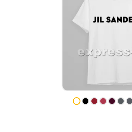
КСЕРОКС И РАСПЕЧАТКА
КАЛЕНДАРИ
ЛАМИНАЦИЯ
КОНВЕРТЫ
НАБОР ТЕКСТА
ЛИСТОВКИ / ФЛАЕРЫ
ПРОШИВКА ДИПЛОМА/
НАКЛЕЙКИ / СТИКЕРЫ
ТВЕРДЫЙ ПЕРЕПЛЕТ
ПАПКИ
ПРЯМАЯ И ПЛОТТЕРНАЯ
ПЛАСТИКОВЫЕ КАРТЫ
ПОРЕЗКА
СЕРТИФИКАТЫ
СКАНИРОВАНИЕ
ХЕНГЕРЫ
ТИСНЕНИЕ / ГРАВИРОВКА
ШИЛЬДЫ
ФАКС
ФОЛЬГИРОВАНИЕ
ШИРОКОФОРМАТНАЯ
ПЕЧАТЬ
ШЕЛКОГРАФИЯ / УФ ДТФ