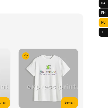
UA
EN
RU
елая
Белая