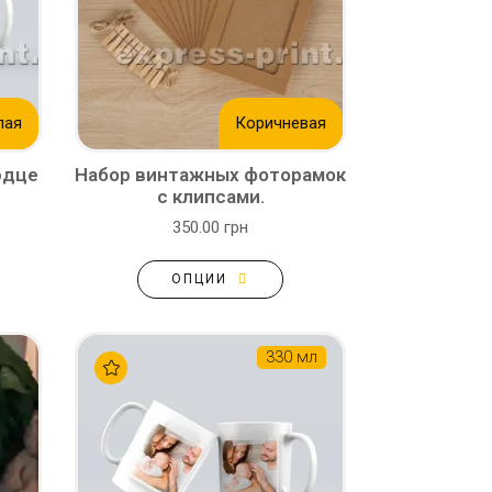
лая
Коричневая
рдце
Набор винтажных фоторамок
с клипсами.
350.00 грн
ОПЦИИ
330 мл