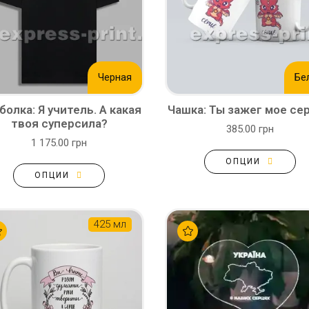
Черная
Бе
болка: Я учитель. А какая
Чашка: Ты зажег мое се
твоя суперсила?
385.00 грн
1 175.00 грн
ОПЦИИ
ОПЦИИ
425 мл