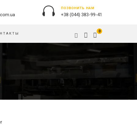
ПОЗВОНИТЬ НАМ
.com.ua
+38 (044) 383-99-41
0
НТАКТЫ
НАРУЖНАЯ РЕКЛАМА
ОБЛОЖКИ НА ПАСПОРТ
БАННЕРЫ
ПАЗЛЫ
БРЕНДИРОВАНИЕ ЗДАНИЙ
ПОДУШКИ
ВЫВЕСКИ
ФЛАГИ
ПЕЧАТЬ НА АКРИЛЕ
РУЧКИ
ПЕЧАТЬ НА ПВХ
СКОТЧ, КЛЕЙКАЯ ЛЕНТА
ОРАКАЛ
СУМКИ
НАПОЛЬНАЯ РЕКЛАМА
er
ТАРЕЛКИ
ПОЛОТНИЩНЫЕ БАННЕРЫ
ПОСТЕРЫ, ПЛАКАТЫ,
ФАРТУКИ