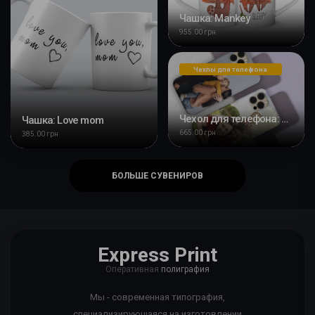
Чашка: Mankey
955.00 грн
Чехлы для телефона
Чехол для телефона: Семья
Чашка: Love mom
665.00 грн
385.00 грн
БОЛЬШЕ СУВЕНИРОВ
Express Print
Оперативная
полиграфия
Мы - современная типография,
специализирующаяся на изготовлении