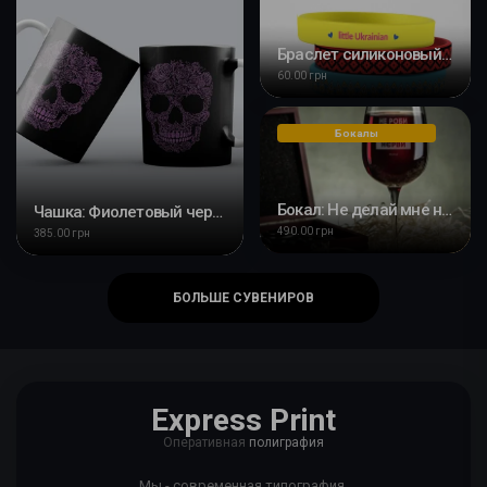
Браслет силиконовый: Little Ukrainian
60.00 грн
Бокалы
Бокал: Не делай мне нервы
Чашка: Фиолетовый череп
490.00 грн
385.00 грн
БОЛЬШЕ СУВЕНИРОВ
Express Print
Оперативная
полиграфия
Мы - современная типография,