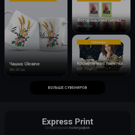
Фоторамки магнитные для instax mini разноцветные 10 шт в комплекте
860.00 грн
Сувениры
Косметичка с пайетками с Вашим дизайном
Чашка: Ukraine
850.00 грн
385.00 грн
БОЛЬШЕ СУВЕНИРОВ
Express Print
Оперативная
полиграфия