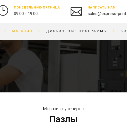
ПОНЕДЕЛЬНИК-ПЯТНИЦА
НАПИСАТЬ НАМ
09:00 - 19:00
sales@express-print
МАГАЗИН
ДИСКОНТНЫЕ ПРОГРАММЫ
КО
ФОТО-ВИДЕО СТУДИЯ
СУВЕНИРНАЯ ПРОДУКЦИЯ
ПЕЧАТЬ ФОТОГРАФИЙ
БЕЙДЖИ
ОЦИФРОВКА ВИДЕО И
БЛОКНОТЫ
ПЛЕНКИ
БРАСЛЕТЫ
ПРЕДМЕТНАЯ
БРЕЛОКИ
ФОТОСЪЕМКА
БЛОКИ ДЛЯ ЗАПИСЕЙ
РЕСТАВРАЦИЯ ФОТО
ВЫШИВКА НА ТКАНИ
РЕТУШЬ ФОТО
ВИЗИТНИЦЫ
Магазин сувениров
ФОТОКНИГИ / АЛЬБОМЫ
ЧАСЫ
Пазлы
ФОТО НА ДОКУМЕНТЫ
ГРАВИРОВКА