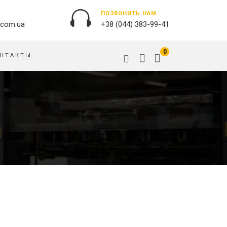
ПОЗВОНИТЬ НАМ
.com.ua
+38 (044) 383-99-41
0
НТАКТЫ
НАРУЖНАЯ РЕКЛАМА
ОБЛОЖКИ НА ПАСПОРТ
БАННЕРЫ
ПАЗЛЫ
БРЕНДИРОВАНИЕ ЗДАНИЙ
ПОДУШКИ
ВЫВЕСКИ
ФЛАГИ
ПЕЧАТЬ НА АКРИЛЕ
РУЧКИ
ПЕЧАТЬ НА ПВХ
СКОТЧ, КЛЕЙКАЯ ЛЕНТА
ОРАКАЛ
СУМКИ
НАПОЛЬНАЯ РЕКЛАМА
ТАРЕЛКИ
ПОЛОТНИЩНЫЕ БАННЕРЫ
ПОСТЕРЫ, ПЛАКАТЫ,
ФАРТУКИ