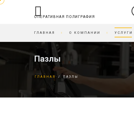
ОПЕРАТИВНАЯ ПОЛИГРАФИЯ
ГЛАВНАЯ
О КОМПАНИИ
УСЛУГИ
ОПЕРАТИВНАЯ ПОЛИГРАФИЯ
ТИПОГРАФИЯ
Пазлы
БРОШЮРОВКА
БИРДЕКЕЛИ
ВИЗИТКИ ЗА ЧАС
БИРКИ
ГЛАВНАЯ
/
ПАЗЛЫ
ПЕЧАТЬ НА КАРТОНЕ
БЛАНКИ
ЗАПИСЬ/ПЕЧАТЬ НА
БРОШЮРЫ
СD/DVD
БУКЛЕТЫ
ЗАПРАВКА/СЕРВИС
ОТКРЫТКИ
КАРТРИДЖЕЙ
ВИЗИТКИ
КАРТЫ СКЕТЧ И
ЖУРНАЛЫ
ИГРАЛЬНЫЕ
ПРИГЛАСИТЕЛЬНЫЕ