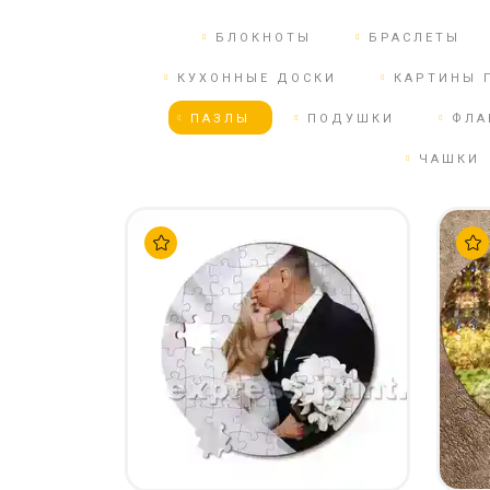
КСЕРОКС И РАСПЕЧАТКА
КАЛЕНДАРИ
ЛАМИНАЦИЯ
БЛОКНОТЫ
БРАСЛЕТЫ
КОНВЕРТЫ
НАБОР ТЕКСТА
ЛИСТОВКИ / ФЛАЕРЫ
КУХОННЫЕ ДОСКИ
КАРТИНЫ 
ПРОШИВКА ДИПЛОМА/
НАКЛЕЙКИ / СТИКЕРЫ
ПАЗЛЫ
ПОДУШКИ
ФЛА
ТВЕРДЫЙ ПЕРЕПЛЕТ
ПАПКИ
ПРЯМАЯ И ПЛОТТЕРНАЯ
ЧАШКИ
ПЛАСТИКОВЫЕ КАРТЫ
ПОРЕЗКА
СЕРТИФИКАТЫ
СКАНИРОВАНИЕ
ХЕНГЕРЫ
ТИСНЕНИЕ / ГРАВИРОВКА
ШИЛЬДЫ
ФАКС
ФОЛЬГИРОВАНИЕ
ШИРОКОФОРМАТНАЯ
ПЕЧАТЬ
ШЕЛКОГРАФИЯ / УФ ДТФ