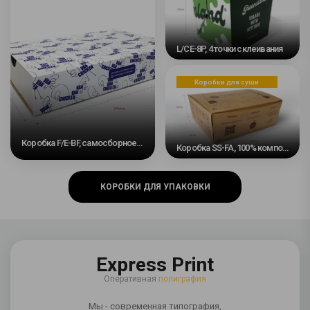
L/CE-8P, 4 точки склеивания
Коробки для суши
Коробка F/E-BF, самосборное основание и скользящая лента #3
Коробка SS-FA, 100% компостируемая, автоматическое дно
КОРОБКИ ДЛЯ УПАКОВКИ
Express Print
Оперативная
полиграфия
Мы - современная типография,