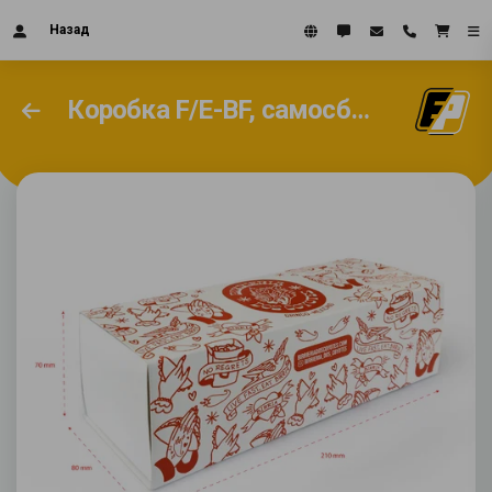
Назад
Коробка F/E-BF, самосборное основание и скользящая лента #2