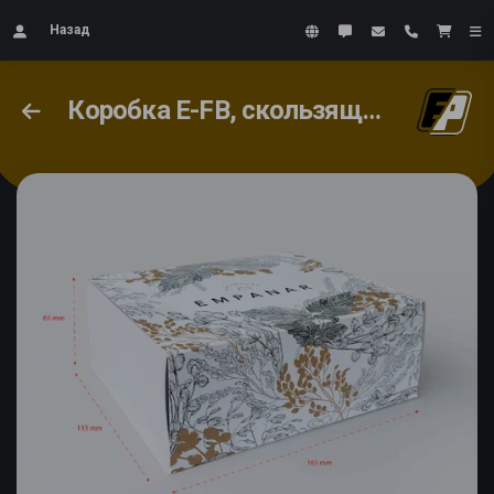
Назад
Коробка E-FB, скользящая лента и самосборное основание