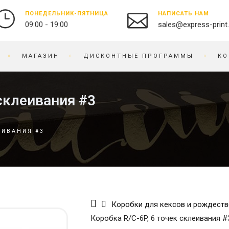
ПОНЕДЕЛЬНИК-ПЯТНИЦА
НАПИСАТЬ НАМ
09:00 - 19:00
sales@express-print
МАГАЗИН
ДИСКОНТНЫЕ ПРОГРАММЫ
КО
ФОТО-ВИДЕО СТУДИЯ
СУВЕНИРНАЯ ПРОДУКЦИЯ
 склеивания #3
ПЕЧАТЬ ФОТОГРАФИЙ
БЕЙДЖИ
ОЦИФРОВКА ВИДЕО И
БЛОКНОТЫ
ЕИВАНИЯ #3
ПЛЕНКИ
БРАСЛЕТЫ
ПРЕДМЕТНАЯ
БРЕЛОКИ
ФОТОСЪЕМКА
БЛОКИ ДЛЯ ЗАПИСЕЙ
РЕСТАВРАЦИЯ ФОТО
ВЫШИВКА НА ТКАНИ
РЕТУШЬ ФОТО
ВИЗИТНИЦЫ
ФОТОКНИГИ / АЛЬБОМЫ
Коробки для кексов и рождеств
ЧАСЫ
Коробка R/C-6P, 6 точек склеивания #
ФОТО НА ДОКУМЕНТЫ
ГРАВИРОВКА