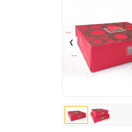
КСЕРОКС И РАСПЕЧАТКА
КАЛЕНДАРИ
ЛАМИНАЦИЯ
КОНВЕРТЫ
НАБОР ТЕКСТА
ЛИСТОВКИ / ФЛАЕРЫ
ПРОШИВКА ДИПЛОМА/
НАКЛЕЙКИ / СТИКЕРЫ
ТВЕРДЫЙ ПЕРЕПЛЕТ
ПАПКИ
❮
ПРЯМАЯ И ПЛОТТЕРНАЯ
ПЛАСТИКОВЫЕ КАРТЫ
ПОРЕЗКА
СЕРТИФИКАТЫ
СКАНИРОВАНИЕ
ХЕНГЕРЫ
ТИСНЕНИЕ / ГРАВИРОВКА
ШИЛЬДЫ
ФАКС
ФОЛЬГИРОВАНИЕ
ШИРОКОФОРМАТНАЯ
ПЕЧАТЬ
ШЕЛКОГРАФИЯ / УФ ДТФ