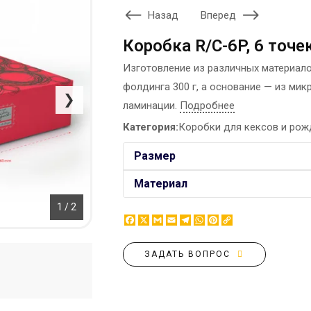
ЭТИКЕТКА НА БУТЫЛКУ
Назад
Вперед
БРЕНДОВАЯ УПАКОВКА
МЕТАЛЛИЧЕСКИЕ ЗНАЧКИ
КОНТЕЙНЕРЫ ДЛЯ ЕДЫ
Коробка R/C-6P, 6 точе
ТАПОЧКИ
КОРПОРАТИВНЫЕ
Изготовление из различных материал
КАРТИНЫ ПО НОМЕРАМ
СЛАДОСТИ
фолдинга 300 г, а основание — из мик
КЕПКИ
НАСТОЛЬНАЯ
❯
ламинации.
Подробнее
КОВРИКИ ПОД МЫШИ
КОНСТРУКЦИЯ
МЕДАЛИ
Категория:
Коробки для кексов и рож
ПАКЕТЫ
МЕТАЛЛ
БУМАЖНЫЕ СТАКАНЫ
Размер
НОЧНИК
КОРОБКИ
Материал
ВОЗДУШНЫЕ ШАРЫ
САЛФЕТКИ
1 / 2
Facebook
X
Gmail
Email
Telegram
WhatsApp
Pinterest
Copy
САХАР В СТИКАХ
Link
ЗАДАТЬ ВОПРОС