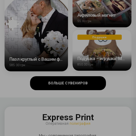
Акриловый магнит
55.00 грн
Подушки
Подушка – игрушка: Медведь с Вашим дизайном
Пазл круглый с Вашим фото
850.00 грн
585.00 грн
БОЛЬШЕ СУВЕНИРОВ
Express Print
Оперативная
полиграфия
Мы - современная типография,