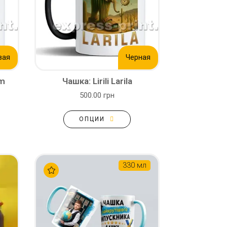
вая
Черная
um
Чашка: Lirili Larila
500.00 грн
ОПЦИИ
330 мл