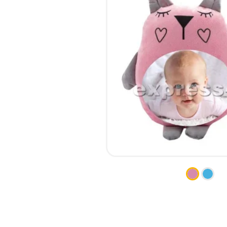
КСЕРОКС И РАСПЕЧАТКА
КАЛЕНДАРИ
ЛАМИНАЦИЯ
КОНВЕРТЫ
НАБОР ТЕКСТА
ЛИСТОВКИ / ФЛАЕРЫ
ПРОШИВКА ДИПЛОМА/
НАКЛЕЙКИ / СТИКЕРЫ
ТВЕРДЫЙ ПЕРЕПЛЕТ
ПАПКИ
ПРЯМАЯ И ПЛОТТЕРНАЯ
ПЛАСТИКОВЫЕ КАРТЫ
ПОРЕЗКА
СЕРТИФИКАТЫ
СКАНИРОВАНИЕ
ХЕНГЕРЫ
ТИСНЕНИЕ / ГРАВИРОВКА
ШИЛЬДЫ
ФАКС
ФОЛЬГИРОВАНИЕ
ШИРОКОФОРМАТНАЯ
ПЕЧАТЬ
ШЕЛКОГРАФИЯ / УФ ДТФ