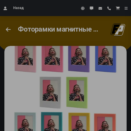
Назад
Фоторамки магнитные для instax mini разноцветные 10 шт в комплекте