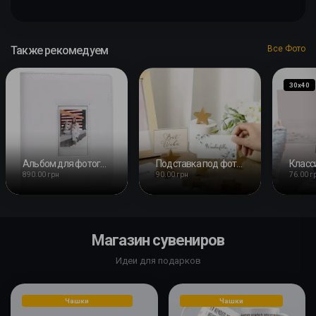
Также рекомедуем
Все Фото
30х40
Альбом для фотографий Instax Mini Fuji на 288 кадров
Подставка под фото звезда 50х50х15мм
890.00 грн
90.00 грн
76.00 г
Магазин сувениров
Идеи для подарков
Чашки
Чашки