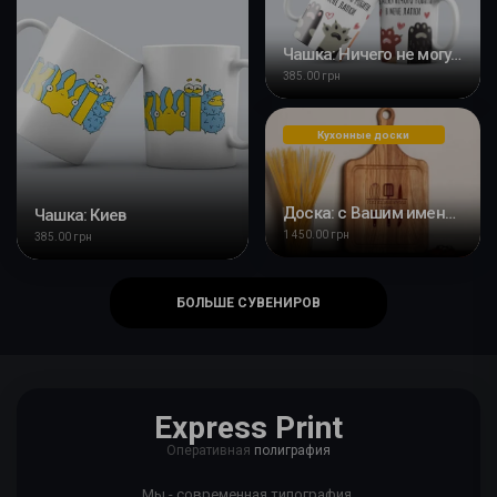
Чашка: Ничего не могу делать у меня лапки
385.00 грн
Кухонные доски
Доска: с Вашим именем Хозяйка кухни из дуба
Чашка: Киев
1 450.00 грн
385.00 грн
БОЛЬШЕ СУВЕНИРОВ
Express Print
Оперативная
полиграфия
Мы - современная типография,